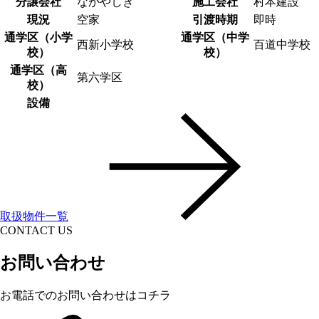
分譲会社
なかやしき
施工会社
村本建設
現況
空家
引渡時期
即時
通学区（小学
通学区（中学
西新小学校
百道中学校
校）
校）
通学区（高
第六学区
校）
設備
取扱物件一覧
CONTACT US
お問い合わせ
お電話でのお問い合わせはコチラ