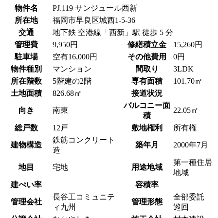
物件名
PJ.119 サンジュール西新
所在地
福岡市早良区城西1-5-36
交通
地下鉄 空港線「西新」駅 徒歩 5 分
管理費
9,950円
修繕積立金
15,260円
駐車場
空有
16,000円
その他費用
0円
物件種別
マンション
間取り
3LDK
所在階数
5階建の2階
専有面積
101.70㎡
土地面積
826.68㎡
接道状況
バルコニー面
向き
南東
22.05㎡
積
総戸数
12戸
敷地権利
所有権
鉄筋コンクリート
建物構造
築年月
2000年7月
造
第一種住居
地目
宅地
用途地域
地域
建ぺい率
容積率
長谷工コミュニテ
全部委託
管理会社
管理形態
ィ九州
巡回