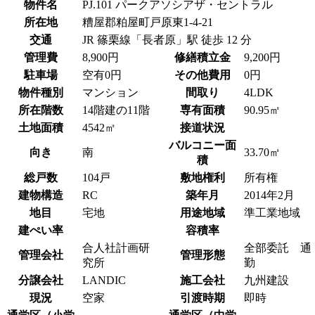
物件名
PJ.101 パークアソシアザ・セントラル
所在地
糟屋郡粕屋町戸原東1-4-21
交通
JR 篠栗線「長者原」駅 徒歩 12 分
管理費
8,900円
修繕積立金
9,200円
駐車場
空有
0円
その他費用
0円
物件種別
マンション
間取り
4LDK
所在階数
14階建の11階
専有面積
90.95㎡
土地面積
4542㎡
接道状況
バルコニー面
向き
南
33.70㎡
積
総戸数
104戸
敷地権利
所有権
建物構造
RC
築年月
2014年2月
地目
宅地
用途地域
準工業地域
建ぺい率
容積率
合人社計画研
全部委託 通
管理会社
管理形態
究所
勤
分譲会社
LANDIC
施工会社
九州建設
現況
空家
引渡時期
即時