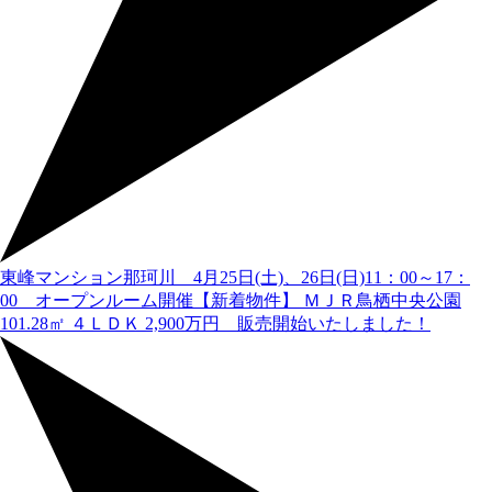
東峰マンション那珂川 4月25日(土)、26日(日)11：00～17：
00 オープンルーム開催
【新着物件】 ＭＪＲ鳥栖中央公園
101.28㎡ ４ＬＤＫ 2,900万円 販売開始いたしました！